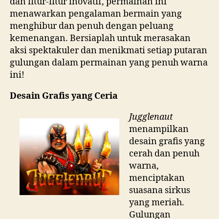
dan fitur-fitur inovatif, permainan ini
menawarkan pengalaman bermain yang
menghibur dan penuh dengan peluang
kemenangan. Bersiaplah untuk merasakan
aksi spektakuler dan menikmati setiap putaran
gulungan dalam permainan yang penuh warna
ini!
Desain Grafis yang Ceria
Jugglenaut
menampilkan
desain grafis yang
cerah dan penuh
warna,
menciptakan
suasana sirkus
yang meriah.
Gulungan