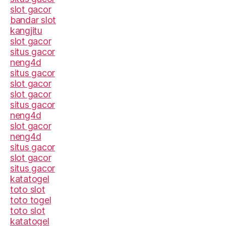
slot gacor
bandar slot
kangjitu
slot gacor
situs gacor
neng4d
situs gacor
slot gacor
slot gacor
situs gacor
neng4d
slot gacor
neng4d
situs gacor
slot gacor
situs gacor
katatogel
toto slot
toto togel
toto slot
katatogel