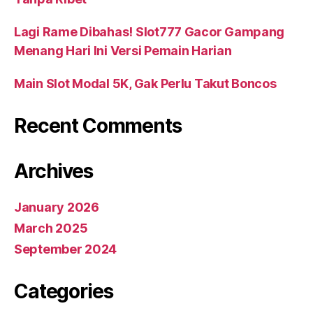
Lagi Rame Dibahas! Slot777 Gacor Gampang
Menang Hari Ini Versi Pemain Harian
Main Slot Modal 5K, Gak Perlu Takut Boncos
Recent Comments
Archives
January 2026
March 2025
September 2024
Categories