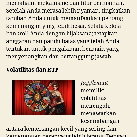
memahami mekanisme dan fitur permainan.
Setelah Anda merasa lebih nyaman, tingkatkan
taruhan Anda untuk memanfaatkan peluang
kemenangan yang lebih besar. Selalu kelola
bankroll Anda dengan bijaksana; tetapkan
anggaran dan patuhi batas yang telah Anda
tentukan untuk pengalaman bermain yang
menyenangkan dan bertanggung jawab.
Volatilitas dan RTP
Jugglenaut
memiliki
volatilitas
menengah,
menawarkan
keseimbangan
antara kemenangan kecil yang sering dan
kemenangan besar yang lebih jarang. Dengan