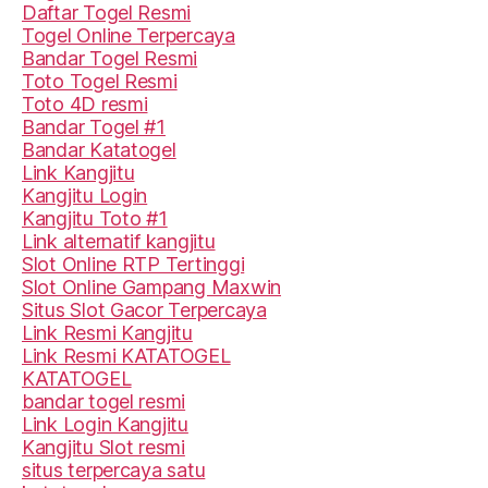
Daftar Togel Resmi
Togel Online Terpercaya
Bandar Togel Resmi
Toto Togel Resmi
Toto 4D resmi
Bandar Togel #1
Bandar Katatogel
Link Kangjitu
Kangjitu Login
Kangjitu Toto #1
Link alternatif kangjitu
Slot Online RTP Tertinggi
Slot Online Gampang Maxwin
Situs Slot Gacor Terpercaya
Link Resmi Kangjitu
Link Resmi KATATOGEL
KATATOGEL
bandar togel resmi
Link Login Kangjitu
Kangjitu Slot resmi
situs terpercaya satu