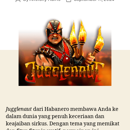
author
date
Jugglenaut
dari Habanero membawa Anda ke
dalam dunia yang penuh keceriaan dan
keajaiban sirkus. Dengan tema yang memikat