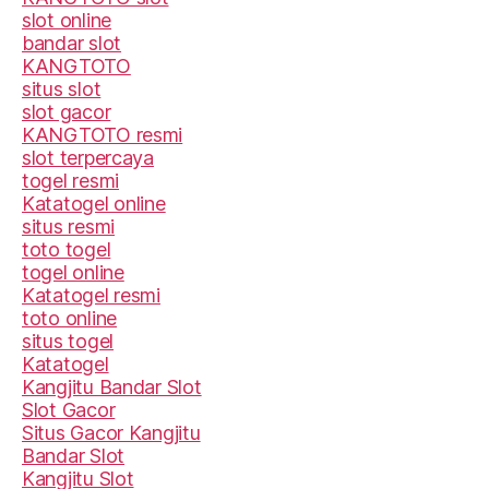
slot online
bandar slot
KANGTOTO
situs slot
slot gacor
KANGTOTO resmi
slot terpercaya
togel resmi
Katatogel online
situs resmi
toto togel
togel online
Katatogel resmi
toto online
situs togel
Katatogel
Kangjitu Bandar Slot
Slot Gacor
Situs Gacor Kangjitu
Bandar Slot
Kangjitu Slot