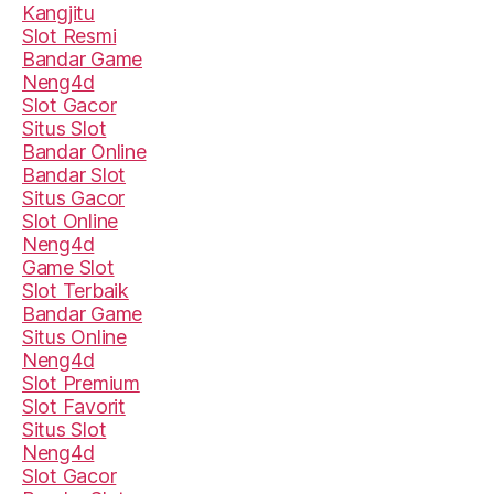
Kangjitu
Slot Resmi
Bandar Game
Neng4d
Slot Gacor
Situs Slot
Bandar Online
Bandar Slot
Situs Gacor
Slot Online
Neng4d
Game Slot
Slot Terbaik
Bandar Game
Situs Online
Neng4d
Slot Premium
Slot Favorit
Situs Slot
Neng4d
Slot Gacor