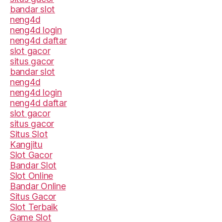
bandar slot
neng4d
neng4d login
neng4d daftar
slot gacor
situs gacor
bandar slot
neng4d
neng4d login
neng4d daftar
slot gacor
situs gacor
Situs Slot
Kangjitu
Slot Gacor
Bandar Slot
Slot Online
Bandar Online
Situs Gacor
Slot Terbaik
Game Slot