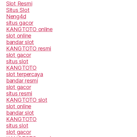
Slot Resmi
Situs Slot
Neng4d
situs gacor
KANGTOTO online
slot online
bandar slot
KANGTOTO resmi
slot gacor
situs slot
KANGTOTO
slot terpercaya
bandar resmi
slot gacor
situs resmi
KANGTOTO slot
slot online
bandar slot
KANGTOTO
situs slot
slot gacor