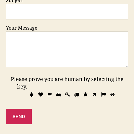
Subject
Your Message
Please prove you are human by selecting the
key
.