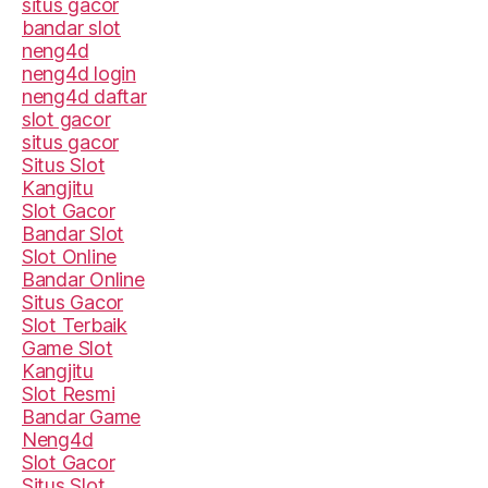
situs gacor
bandar slot
neng4d
neng4d login
neng4d daftar
slot gacor
situs gacor
Situs Slot
Kangjitu
Slot Gacor
Bandar Slot
Slot Online
Bandar Online
Situs Gacor
Slot Terbaik
Game Slot
Kangjitu
Slot Resmi
Bandar Game
Neng4d
Slot Gacor
Situs Slot