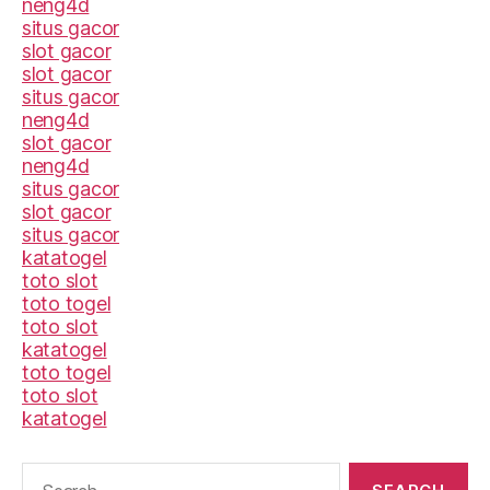
neng4d
situs gacor
slot gacor
slot gacor
situs gacor
neng4d
slot gacor
neng4d
situs gacor
slot gacor
situs gacor
katatogel
toto slot
toto togel
toto slot
katatogel
toto togel
toto slot
katatogel
Search