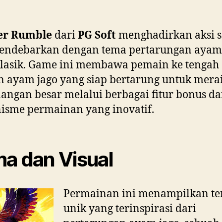
er Rumble
dari
PG Soft
menghadirkan aksi s
endebarkan dengan tema pertarungan ayam
lasik. Game ini membawa pemain ke tengah
 ayam jago yang siap bertarung untuk mera
ngan besar melalui berbagai fitur bonus d
isme permainan yang inovatif.
a dan Visual
Permainan ini menampilkan t
unik yang terinspirasi dari