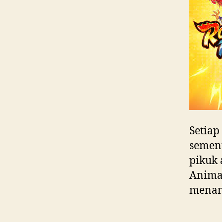
Setiap
sement
pikuk
Animas
menam