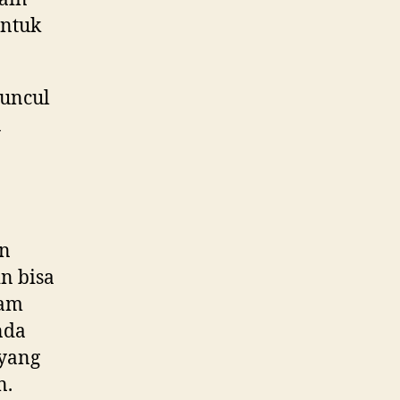
entuk
uncul
a
an
n bisa
lam
nda
 yang
n.