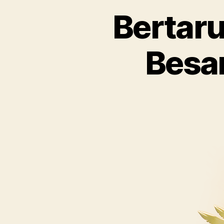
Bertar
Besa