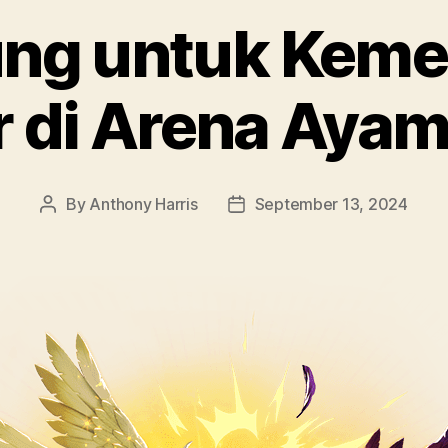
ung untuk Kem
r di Arena Ayam
By
Anthony Harris
September 13, 2024
Post
Post
author
date