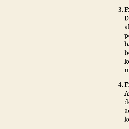
F
D
a
p
b
b
k
m
F
A
d
a
k