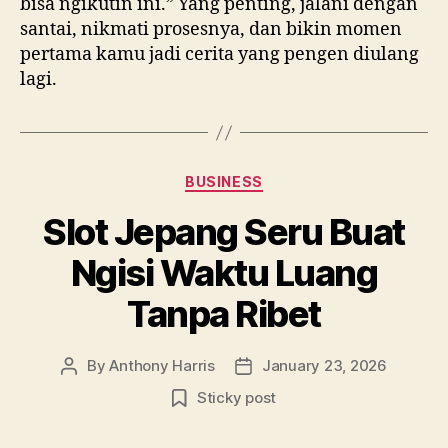
bisa ngikutin ini.” Yang penting, jalani dengan
santai, nikmati prosesnya, dan bikin momen
pertama kamu jadi cerita yang pengen diulang
lagi.
Categories
BUSINESS
Slot Jepang Seru Buat
Ngisi Waktu Luang
Tanpa Ribet
By
Anthony Harris
January 23, 2026
Post
Post
author
date
Sticky post