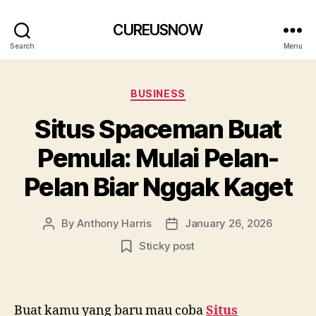
CUREUSNOW
Search
Menu
Categories
BUSINESS
Situs Spaceman Buat
Pemula: Mulai Pelan-
Pelan Biar Nggak Kaget
By
Anthony Harris
January 26, 2026
Post
Post
author
date
Sticky post
Buat kamu yang baru mau coba
Situs