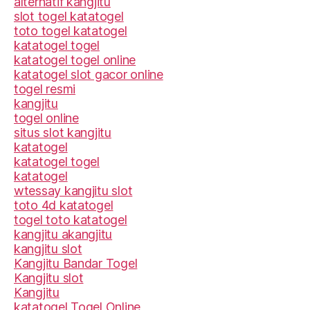
alternatif kangjitu
slot togel katatogel
toto togel katatogel
katatogel togel
katatogel togel online
katatogel slot gacor online
togel resmi
kangjitu
togel online
situs slot kangjitu
katatogel
katatogel togel
katatogel
wtessay kangjitu slot
toto 4d katatogel
togel toto katatogel
kangjitu akangjitu
kangjitu slot
Kangjitu Bandar Togel
Kangjitu slot
Kangjitu
katatogel Togel Online