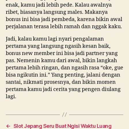
enak, kamu jadi lebih pede. Kalau awalnya
ribet, biasanya langsung males. Makanya
bonus ini bisa jadi pembeda, karena bikin awal
perjalanan terasa lebih ramah dan nggak kaku.
Jadi, kalau kamu lagi nyari pengalaman
pertama yang langsung ngasih kesan baik,
bonus new member ini bisa jadi partner yang
pas. Nemenin kamu dari awal, bikin langkah
pertama lebih ringan, dan ngasih rasa “oke, gue
bisa ngikutin ini.” Yang penting, jalani dengan
santai, nikmati prosesnya, dan bikin momen
pertama kamu jadi cerita yang pengen diulang
lagi.
←
Slot Jepang Seru Buat Ngisi Waktu Luang