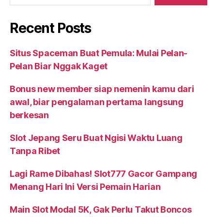
Recent Posts
Situs Spaceman Buat Pemula: Mulai Pelan-
Pelan Biar Nggak Kaget
Bonus new member siap nemenin kamu dari
awal, biar pengalaman pertama langsung
berkesan
Slot Jepang Seru Buat Ngisi Waktu Luang
Tanpa Ribet
Lagi Rame Dibahas! Slot777 Gacor Gampang
Menang Hari Ini Versi Pemain Harian
Main Slot Modal 5K, Gak Perlu Takut Boncos