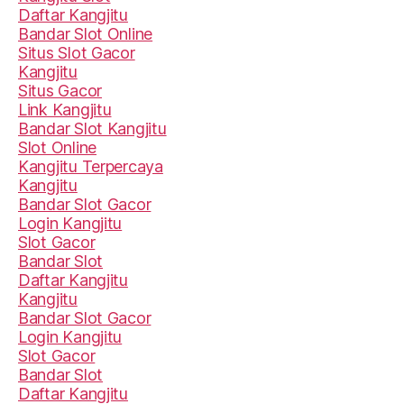
Daftar Kangjitu
Bandar Slot Online
Situs Slot Gacor
Kangjitu
Situs Gacor
Link Kangjitu
Bandar Slot Kangjitu
Slot Online
Kangjitu Terpercaya
Kangjitu
Bandar Slot Gacor
Login Kangjitu
Slot Gacor
Bandar Slot
Daftar Kangjitu
Kangjitu
Bandar Slot Gacor
Login Kangjitu
Slot Gacor
Bandar Slot
Daftar Kangjitu