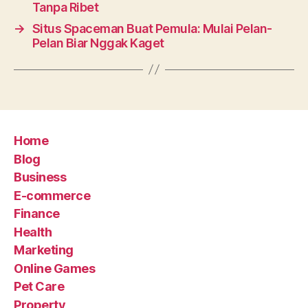
Tanpa Ribet
→
Situs Spaceman Buat Pemula: Mulai Pelan-
Pelan Biar Nggak Kaget
Home
Blog
Business
E-commerce
Finance
Health
Marketing
Online Games
Pet Care
Property