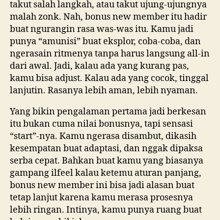
takut salah langkah, atau takut ujung-ujungnya
malah zonk. Nah, bonus new member itu hadir
buat ngurangin rasa was-was itu. Kamu jadi
punya “amunisi” buat eksplor, coba-coba, dan
ngerasain ritmenya tanpa harus langsung all-in
dari awal. Jadi, kalau ada yang kurang pas,
kamu bisa adjust. Kalau ada yang cocok, tinggal
lanjutin. Rasanya lebih aman, lebih nyaman.
Yang bikin pengalaman pertama jadi berkesan
itu bukan cuma nilai bonusnya, tapi sensasi
“start”-nya. Kamu ngerasa disambut, dikasih
kesempatan buat adaptasi, dan nggak dipaksa
serba cepat. Bahkan buat kamu yang biasanya
gampang ilfeel kalau ketemu aturan panjang,
bonus new member ini bisa jadi alasan buat
tetap lanjut karena kamu merasa prosesnya
lebih ringan. Intinya, kamu punya ruang buat