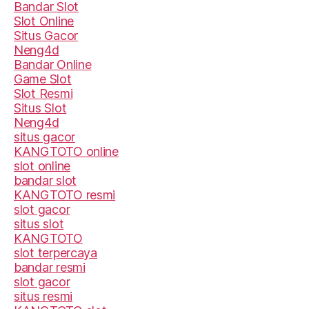
Bandar Slot
Slot Online
Situs Gacor
Neng4d
Bandar Online
Game Slot
Slot Resmi
Situs Slot
Neng4d
situs gacor
KANGTOTO online
slot online
bandar slot
KANGTOTO resmi
slot gacor
situs slot
KANGTOTO
slot terpercaya
bandar resmi
slot gacor
situs resmi