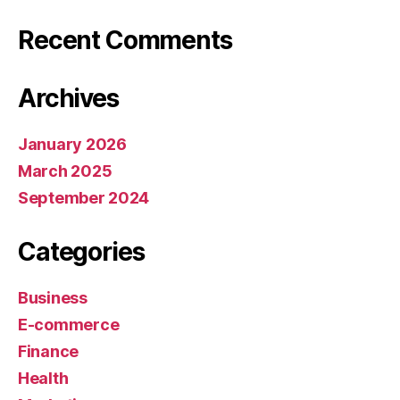
Recent Comments
Archives
January 2026
March 2025
September 2024
Categories
Business
E-commerce
Finance
Health