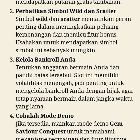
mendapatkan putaran gratis tambahan.
Perhatikan Simbol Wild dan Scatter
Simbol
wild
dan
scatter
memainkan peran
penting dalam meningkatkan peluang
kemenangan dan memicu fitur bonus.
Usahakan untuk mendapatkan simbol-
simbol ini sebanyak mungkin.
Kelola Bankroll Anda
Tentukan anggaran bermain Anda dan
patuhi batas tersebut. Slot ini memiliki
volatilitas menengah, jadi penting untuk
mengelola bankroll Anda dengan bijak agar
tetap nyaman bermain dalam jangka waktu
yang lama.
Cobalah Mode Demo
Jika tersedia, mainkan mode demo
Gem
Saviour Conquest
untuk memahami
mekanisme permainan dan fitur-fiturnya