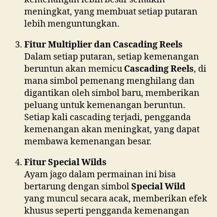
meningkat, yang membuat setiap putaran
lebih menguntungkan.
Fitur Multiplier dan Cascading Reels
Dalam setiap putaran, setiap kemenangan
beruntun akan memicu
Cascading Reels
, di
mana simbol pemenang menghilang dan
digantikan oleh simbol baru, memberikan
peluang untuk kemenangan beruntun.
Setiap kali cascading terjadi, pengganda
kemenangan akan meningkat, yang dapat
membawa kemenangan besar.
Fitur Special Wilds
Ayam jago dalam permainan ini bisa
bertarung dengan simbol
Special Wild
yang muncul secara acak, memberikan efek
khusus seperti pengganda kemenangan