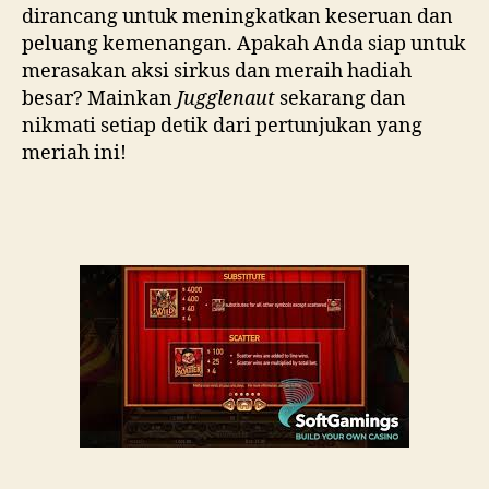
dirancang untuk meningkatkan keseruan dan
peluang kemenangan. Apakah Anda siap untuk
merasakan aksi sirkus dan meraih hadiah
besar? Mainkan
Jugglenaut
sekarang dan
nikmati setiap detik dari pertunjukan yang
meriah ini!