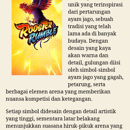
unik yang terinspirasi
dari pertarungan
ayam jago, sebuah
tradisi yang telah
lama ada di banyak
budaya. Dengan
desain yang kaya
akan warna dan
detail, gulungan diisi
oleh simbol-simbol
ayam jago yang gagah,
petarung, serta
berbagai elemen arena yang memberikan
nuansa kompetisi dan ketegangan.
Setiap simbol didesain dengan detail artistik
yang tinggi, sementara latar belakang
menunjukkan suasana hiruk-pikuk arena yang