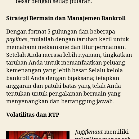
besar dengan setiap putaran.
Strategi Bermain dan Manajemen Bankroll
Dengan format 5 gulungan dan beberapa
paylines
, mulailah dengan taruhan kecil untuk
memahami mekanisme dan fitur permainan.
Setelah Anda merasa lebih nyaman, tingkatkan
taruhan Anda untuk memanfaatkan peluang
kemenangan yang lebih besar. Selalu kelola
bankroll Anda dengan bijaksana; tetapkan
anggaran dan patuhi batas yang telah Anda
tentukan untuk pengalaman bermain yang
menyenangkan dan bertanggung jawab.
Volatilitas dan RTP
Jugglenaut
memiliki