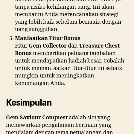
tanpa risiko kehilangan uang. Ini akan
membantu Anda merencanakan strategi
yang lebih baik sebelum bermain dengan
uang sungguhan.
Manfaatkan Fitur Bonus
Fitur
Gem Collector
dan
Treasure Chest
Bonus
memberikan peluang tambahan
untuk mendapatkan hadiah besar. Cobalah
untuk memanfaatkan fitur-fitur ini sebaik
mungkin untuk meningkatkan
kemenangan Anda.
Kesimpulan
Gem Saviour Conquest
adalah slot yang
menawarkan pengalaman bermain yang
mendalam dengan tema petualangan dan