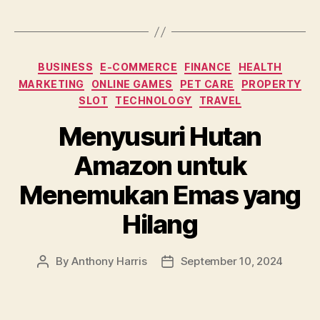
Categories
BUSINESS
E-COMMERCE
FINANCE
HEALTH
MARKETING
ONLINE GAMES
PET CARE
PROPERTY
SLOT
TECHNOLOGY
TRAVEL
Menyusuri Hutan
Amazon untuk
Menemukan Emas yang
Hilang
By
Anthony Harris
September 10, 2024
Post
Post
author
date