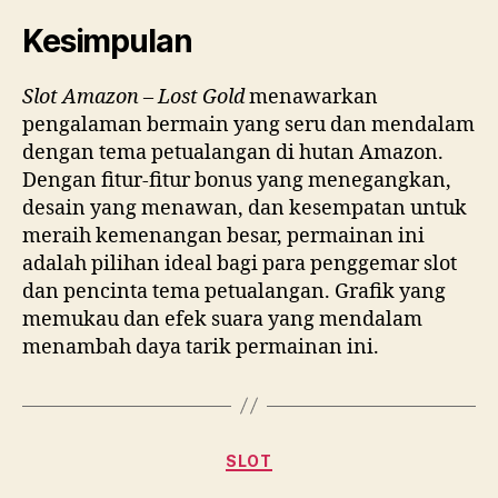
Kesimpulan
Slot Amazon – Lost Gold
menawarkan
pengalaman bermain yang seru dan mendalam
dengan tema petualangan di hutan Amazon.
Dengan fitur-fitur bonus yang menegangkan,
desain yang menawan, dan kesempatan untuk
meraih kemenangan besar, permainan ini
adalah pilihan ideal bagi para penggemar slot
dan pencinta tema petualangan. Grafik yang
memukau dan efek suara yang mendalam
menambah daya tarik permainan ini.
Categories
SLOT