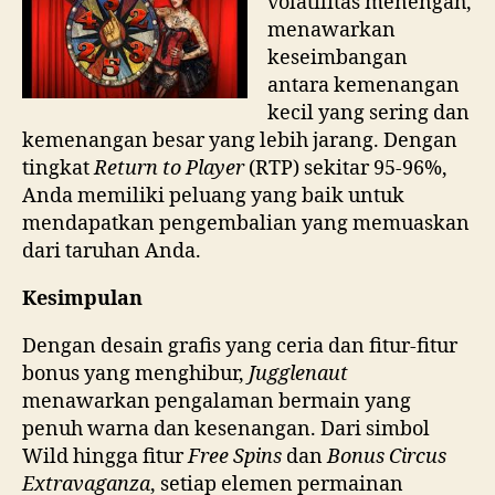
volatilitas menengah,
menawarkan
keseimbangan
antara kemenangan
kecil yang sering dan
kemenangan besar yang lebih jarang. Dengan
tingkat
Return to Player
(RTP) sekitar 95-96%,
Anda memiliki peluang yang baik untuk
mendapatkan pengembalian yang memuaskan
dari taruhan Anda.
Kesimpulan
Dengan desain grafis yang ceria dan fitur-fitur
bonus yang menghibur,
Jugglenaut
menawarkan pengalaman bermain yang
penuh warna dan kesenangan. Dari simbol
Wild hingga fitur
Free Spins
dan
Bonus Circus
Extravaganza
, setiap elemen permainan