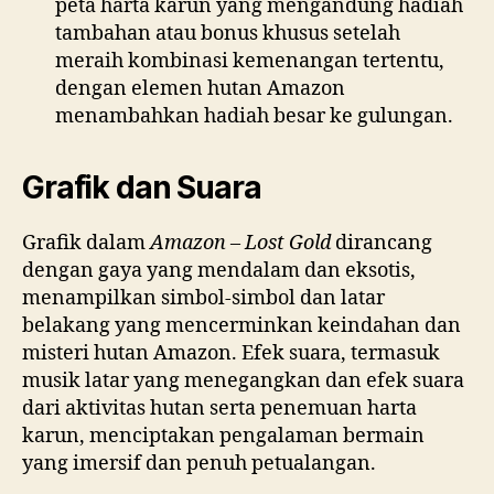
peta harta karun yang mengandung hadiah
tambahan atau bonus khusus setelah
meraih kombinasi kemenangan tertentu,
dengan elemen hutan Amazon
menambahkan hadiah besar ke gulungan.
Grafik dan Suara
Grafik dalam
Amazon – Lost Gold
dirancang
dengan gaya yang mendalam dan eksotis,
menampilkan simbol-simbol dan latar
belakang yang mencerminkan keindahan dan
misteri hutan Amazon. Efek suara, termasuk
musik latar yang menegangkan dan efek suara
dari aktivitas hutan serta penemuan harta
karun, menciptakan pengalaman bermain
yang imersif dan penuh petualangan.