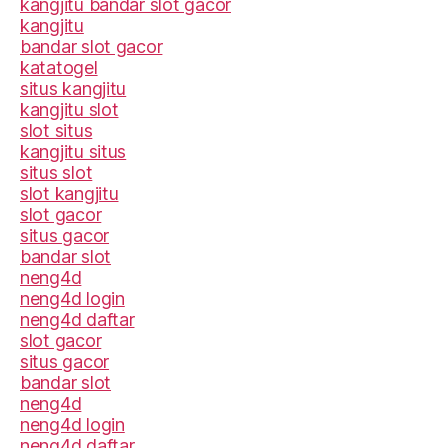
kangjitu bandar slot gacor
kangjitu
bandar slot gacor
katatogel
situs kangjitu
kangjitu slot
slot situs
kangjitu situs
situs slot
slot kangjitu
slot gacor
situs gacor
bandar slot
neng4d
neng4d login
neng4d daftar
slot gacor
situs gacor
bandar slot
neng4d
neng4d login
neng4d daftar