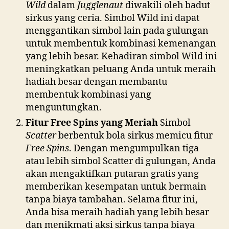
Wild
dalam
Jugglenaut
diwakili oleh badut
sirkus yang ceria. Simbol Wild ini dapat
menggantikan simbol lain pada gulungan
untuk membentuk kombinasi kemenangan
yang lebih besar. Kehadiran simbol Wild ini
meningkatkan peluang Anda untuk meraih
hadiah besar dengan membantu
membentuk kombinasi yang
menguntungkan.
Fitur Free Spins yang Meriah
Simbol
Scatter
berbentuk bola sirkus memicu fitur
Free Spins
. Dengan mengumpulkan tiga
atau lebih simbol Scatter di gulungan, Anda
akan mengaktifkan putaran gratis yang
memberikan kesempatan untuk bermain
tanpa biaya tambahan. Selama fitur ini,
Anda bisa meraih hadiah yang lebih besar
dan menikmati aksi sirkus tanpa biaya