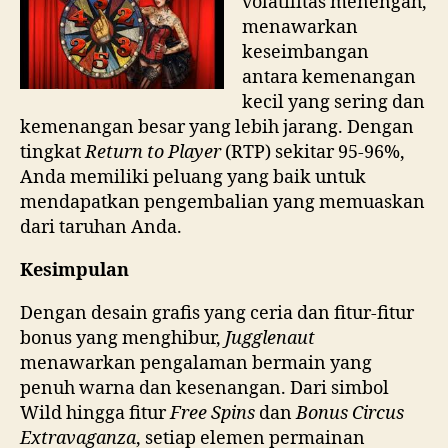
volatilitas menengah,
menawarkan
keseimbangan
antara kemenangan
kecil yang sering dan
kemenangan besar yang lebih jarang. Dengan
tingkat
Return to Player
(RTP) sekitar 95-96%,
Anda memiliki peluang yang baik untuk
mendapatkan pengembalian yang memuaskan
dari taruhan Anda.
Kesimpulan
Dengan desain grafis yang ceria dan fitur-fitur
bonus yang menghibur,
Jugglenaut
menawarkan pengalaman bermain yang
penuh warna dan kesenangan. Dari simbol
Wild hingga fitur
Free Spins
dan
Bonus Circus
Extravaganza
, setiap elemen permainan