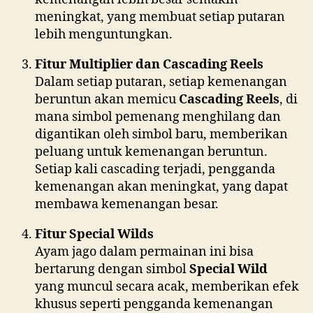
meningkat, yang membuat setiap putaran
lebih menguntungkan.
Fitur Multiplier dan Cascading Reels
Dalam setiap putaran, setiap kemenangan
beruntun akan memicu
Cascading Reels
, di
mana simbol pemenang menghilang dan
digantikan oleh simbol baru, memberikan
peluang untuk kemenangan beruntun.
Setiap kali cascading terjadi, pengganda
kemenangan akan meningkat, yang dapat
membawa kemenangan besar.
Fitur Special Wilds
Ayam jago dalam permainan ini bisa
bertarung dengan simbol
Special Wild
yang muncul secara acak, memberikan efek
khusus seperti pengganda kemenangan