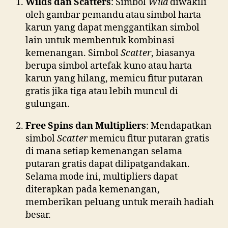
Wilds dan Scatters
: Simbol
Wild
diwakili
oleh gambar pemandu atau simbol harta
karun yang dapat menggantikan simbol
lain untuk membentuk kombinasi
kemenangan. Simbol
Scatter
, biasanya
berupa simbol artefak kuno atau harta
karun yang hilang, memicu fitur putaran
gratis jika tiga atau lebih muncul di
gulungan.
Free Spins dan Multipliers
: Mendapatkan
simbol
Scatter
memicu fitur putaran gratis
di mana setiap kemenangan selama
putaran gratis dapat dilipatgandakan.
Selama mode ini, multipliers dapat
diterapkan pada kemenangan,
memberikan peluang untuk meraih hadiah
besar.