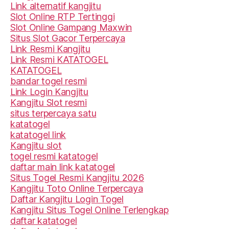
Link alternatif kangjitu
Slot Online RTP Tertinggi
Slot Online Gampang Maxwin
Situs Slot Gacor Terpercaya
Link Resmi Kangjitu
Link Resmi KATATOGEL
KATATOGEL
bandar togel resmi
Link Login Kangjitu
Kangjitu Slot resmi
situs terpercaya satu
katatogel
katatogel link
Kangjitu slot
togel resmi katatogel
daftar main link katatogel
Situs Togel Resmi Kangjitu 2026
Kangjitu Toto Online Terpercaya
Daftar Kangjitu Login Togel
Kangjitu Situs Togel Online Terlengkap
daftar katatogel