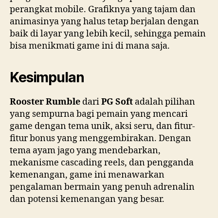
perangkat mobile. Grafiknya yang tajam dan
animasinya yang halus tetap berjalan dengan
baik di layar yang lebih kecil, sehingga pemain
bisa menikmati game ini di mana saja.
Kesimpulan
Rooster Rumble
dari
PG Soft
adalah pilihan
yang sempurna bagi pemain yang mencari
game dengan tema unik, aksi seru, dan fitur-
fitur bonus yang menggembirakan. Dengan
tema ayam jago yang mendebarkan,
mekanisme cascading reels, dan pengganda
kemenangan, game ini menawarkan
pengalaman bermain yang penuh adrenalin
dan potensi kemenangan yang besar.