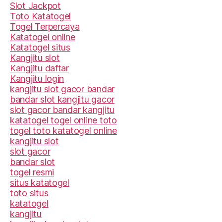
Slot Jackpot
Toto Katatogel
Togel Terpercaya
Katatogel online
Katatogel situs
Kangjitu slot
Kangjitu daftar
Kangjitu login
kangjitu slot gacor bandar
bandar slot kangjitu gacor
slot gacor bandar kangjitu
katatogel togel online toto
togel toto katatogel online
kangjitu slot
slot gacor
bandar slot
togel resmi
situs katatogel
toto situs
katatogel
kangjitu