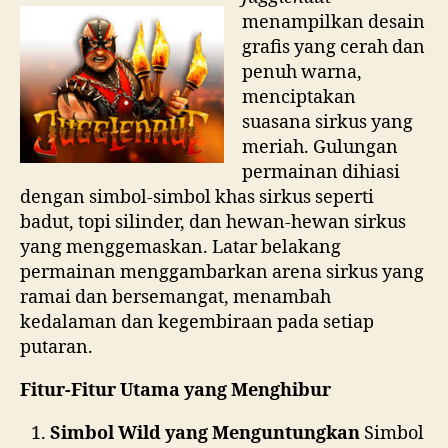
menampilkan desain
grafis yang cerah dan
penuh warna,
menciptakan
suasana sirkus yang
meriah. Gulungan
permainan dihiasi
dengan simbol-simbol khas sirkus seperti
badut, topi silinder, dan hewan-hewan sirkus
yang menggemaskan. Latar belakang
permainan menggambarkan arena sirkus yang
ramai dan bersemangat, menambah
kedalaman dan kegembiraan pada setiap
putaran.
Fitur-Fitur Utama yang Menghibur
Simbol Wild yang Menguntungkan
Simbol