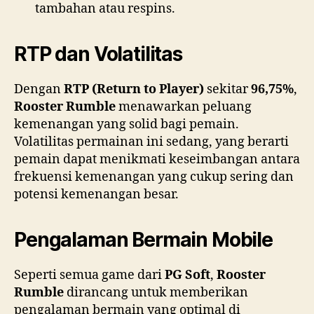
tambahan atau respins.
RTP dan Volatilitas
Dengan
RTP (Return to Player)
sekitar
96,75%
,
Rooster Rumble
menawarkan peluang
kemenangan yang solid bagi pemain.
Volatilitas permainan ini sedang, yang berarti
pemain dapat menikmati keseimbangan antara
frekuensi kemenangan yang cukup sering dan
potensi kemenangan besar.
Pengalaman Bermain Mobile
Seperti semua game dari
PG Soft
,
Rooster
Rumble
dirancang untuk memberikan
pengalaman bermain yang optimal di