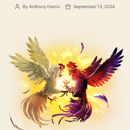
By
Anthony Harris
September 13, 2024
Post
Post
author
date