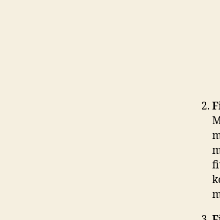
F
M
m
m
f
k
m
F