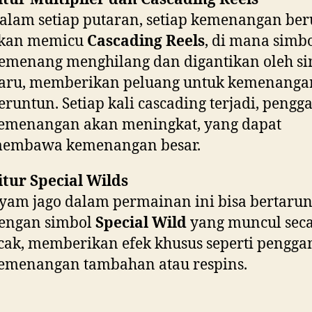
alam setiap putaran, setiap kemenangan be
kan memicu
Cascading Reels
, di mana simb
emenang menghilang dan digantikan oleh s
aru, memberikan peluang untuk kemenanga
eruntun. Setiap kali cascading terjadi, pengg
emenangan akan meningkat, yang dapat
embawa kemenangan besar.
itur Special Wilds
yam jago dalam permainan ini bisa bertaru
engan simbol
Special Wild
yang muncul sec
cak, memberikan efek khusus seperti pengga
emenangan tambahan atau respins.