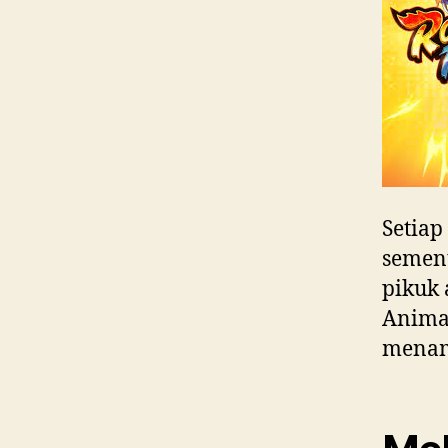
Setiap
sement
pikuk
Animas
menam