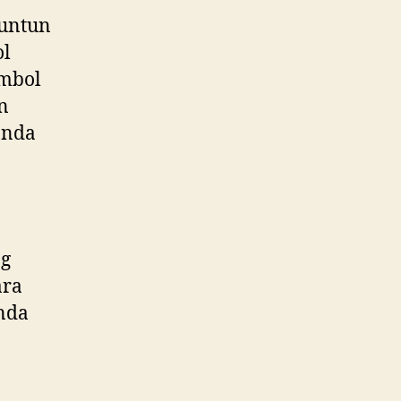
runtun
ol
imbol
n
anda
ng
ara
nda