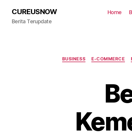
CUREUSNOW
Home
B
Berita Terupdate
BUSINESS
E-COMMERCE
Be
Keme