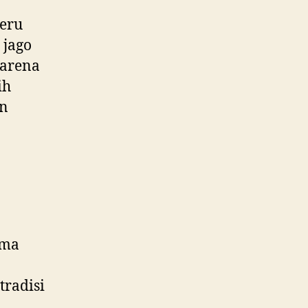
eru
 jago
 arena
ih
an
ema
tradisi