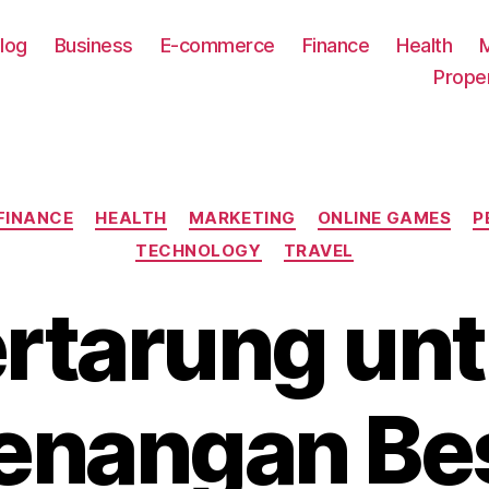
log
Business
E-commerce
Finance
Health
Prope
Categories
FINANCE
HEALTH
MARKETING
ONLINE GAMES
P
TECHNOLOGY
TRAVEL
rtarung un
nangan Bes