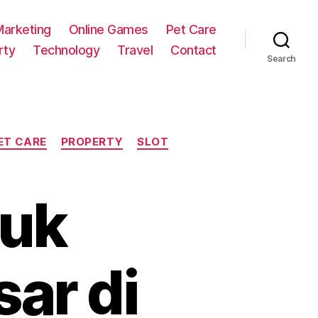
Marketing
Online Games
Pet Care
rty
Technology
Travel
Contact
Search
ET CARE
PROPERTY
SLOT
tuk
ar di